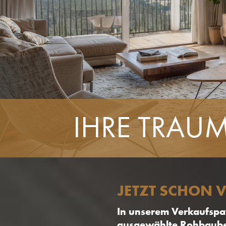
IHRE TRAU
JETZT SCHON 
In unserem Verkaufspav
ausgewählte Rohbaubesi