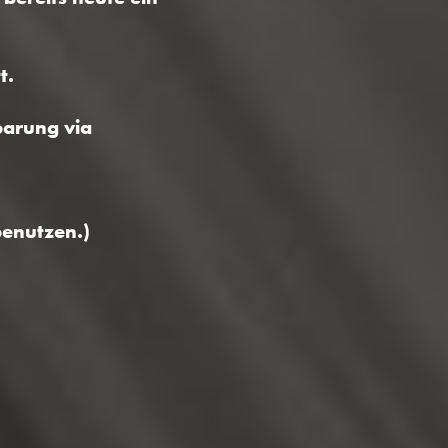
t.
barung via
benutzen.)